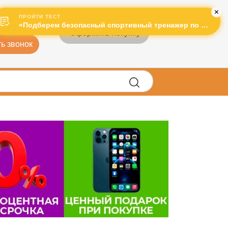
Ваша корзина
рячая линия:
ПРОЙТИ ТЕСТ
«Подберем безопасный спортивный тренажер по лучшей цене!»
3026264
Оформить покупку
ь звонок