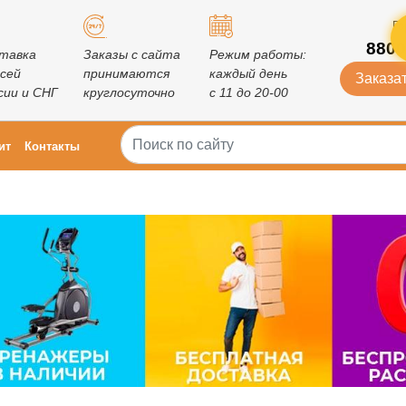
Го
8800
тавка
Заказы с сайта
Режим работы:
всей
принимаются
каждый день
Заказат
сии и СНГ
круглосуточно
с 11 до 20-00
ит
Контакты