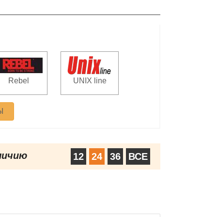
Rebel
UNIX line
Ы
личию
12
24
36
ВСЕ