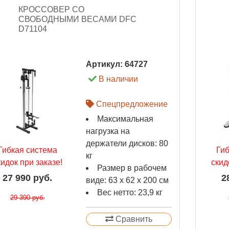
КРОССОВЕР СО
СВОБОДНЫМИ ВЕСАМИ DFC
D71104
Артикул:
64727
В наличии
Спецпредложение
Максимальная
нагрузка на
держатели дисков: 80
Гибкая система
Ги
кг
кидок при заказе!
скид
Размер в рабочем
27 990 руб.
2
виде: 63 х 62 х 200 см
Вес нетто: 23,9 кг
29 390 руб.
Сравнить