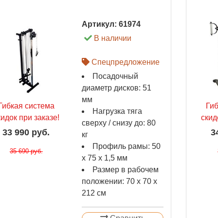
Артикул:
61974
В наличии
Спецпредложение
Посадочный
диаметр дисков: 51
мм
Гибкая система
Ги
Нагрузка тяга
кидок при заказе!
скид
сверху / снизу до: 80
33 990 руб.
3
кг
Профиль рамы: 50
35 690 руб.
х 75 х 1,5 мм
Размер в рабочем
положении: 70 х 70 х
212 см