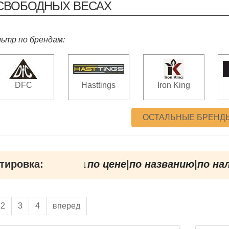
СВОБОДНЫХ ВЕСАХ
ьтр по брендам:
DFC
Hasttings
Iron King
ОСТАЛЬНЫЕ БРЕНД
тировка:
↓
по цене
|
по названию
|
по на
2
3
4
вперед